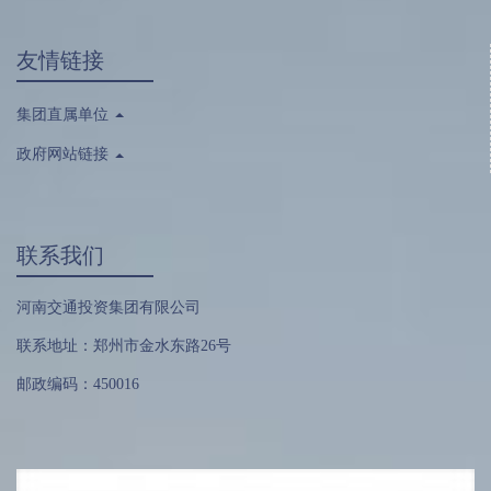
友情链接
集团直属单位
政府网站链接
联系我们
河南交通投资集团有限公司
联系地址：郑州市金水东路26号
邮政编码：450016