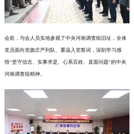
会前，与会人员实地
参观了
中央河南调查组旧址，全体
党员面向党旗庄严列队、重温入党誓词
，
深刻学习
感
悟
“坚守信念、实事求是、心系百姓、直面问题”的中央
河南调查组精神。