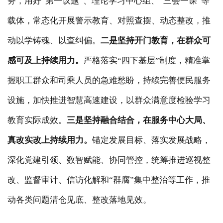
务，用好
“第一议题”、理论学习中心组、“三会一课”等
载体，常态化开展警示教育、对照查摆、动态整改，推
动以学铸魂、以查纠偏。
二
是
坚持开门教育，在群众可
感可及上持续用力
。
严格落实
“四下基层”制度，精准
掌
握职工群众和司乘人员
的
急难愁盼，持续完善便民服务
设施，加快推进智慧高速建设，以群众满意度检验学习
教育实际成效。
三是坚持融合结合，在服务中心大局、
真改实改上持续用力。
锚定发展目标、落实发展战略，
深化党建引领、数智赋能、协同管控，统筹推进巡视
整
改
、监督审计、信访化解和
“群腐”集中整治
等工作
，推
动各类问题清仓见底、整改落地见效。