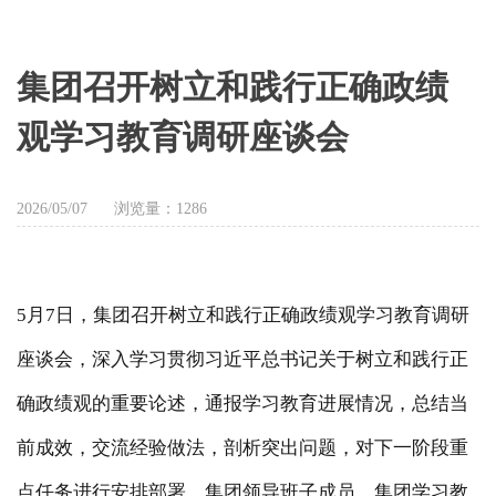
集团召开树立和践行正确政绩
观学习教育调研座谈会
2026/05/07
浏览量：
1286
5月7日，集团召开树立和践行正确政绩观学习教育调研
座谈会，深入学习贯彻习近平总书记关于树立和践行正
确政绩观的重要论述，通报学习教育
进展
情况
，
总结
当
前
成效，交流经验做法，剖析突出问题，
对
下一阶段重
点任务
进行安排部署
。集团领导班子成员，集团学习教