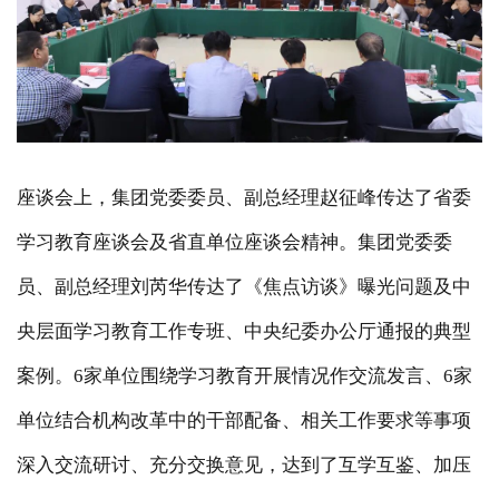
座谈会
上，
集团
党委委员、副总经理
赵征峰
传达
了
省委
学习教育
座谈会及省直单位座谈会精神
。
集团
党委委
员、副总经理刘芮华传达
了
《焦点访谈》
曝光问题
及中
央层面学习教育
工作专班、中央纪委办公厅通报的
典型
案例。
6家单位围绕学习教育开展情况作交流发言
、
6
家
单位结合机构改革中的干部配备、相关
工作
要求等
事项
深入
交流研讨、
充分交换
意见
，
达到了互学互鉴、加压